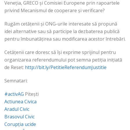
Veneția, GRECO și Comisiei Europene prin rapoartele
privind Mecanismul de cooperare și verificare?
Rugăm cetățenii și ONG-urile interesate să propună
idei alternative sau să participe la dezbaterea publică
pentru îmbunatățirea sau modificarea acestor întrebări.
Cetățenii care doresc să își exprime sprijinul pentru
organizarea referendumului pot semna petiția inițiată
de Reset:
http://bit.ly/PetitieReferendumJustitie
Semnatari:
#
activAG
Pitești
Actiunea Civica
Aradul Civic
Brasovul Civic
Corupția ucide