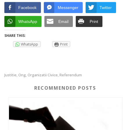
Facebook
Messenger
Twitter
WhatsApp
Email
Print
SHARE THIS:
WhatsApp
Print
Justitie
Ong
Organizatii Civice
Referendum
,
,
,
RECOMMENDED POSTS