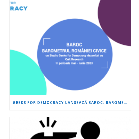
GEEKS FOR DEMOCRACY LANSEAZĂ BAROC: BAROMETRUL ROMÂNIEI CIVICE – CELE MAI CALDE DATE DESPRE STAREA DEMOCRAȚIEI IN ROMÂNIA