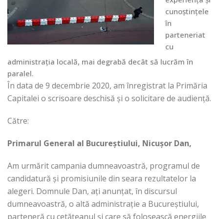
cunoștințele
în
parteneriat
cu
administrația locală, mai degrabă decât să lucrăm în
paralel.
În data de 9 decembrie 2020, am înregistrat la Primăria
Capitalei o scrisoare deschisă și o solicitare de audiență.
Către:
Primarul General al Bucureștiului, Nicușor Dan,
Am urmărit campania dumneavoastră, programul de
candidatură și promisiunile din seara rezultatelor la
alegeri. Domnule Dan, ați anunțat, în discursul
dumneavoastră, o altă administrație a Bucureștiului,
parteneră cu cetățeanul și care să folosească energiile