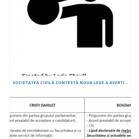
SOCIETATEA CIVILĂ CONTESTĂ NOUA LEGE A AVERTIZORULUI DE INTEGRITATE!