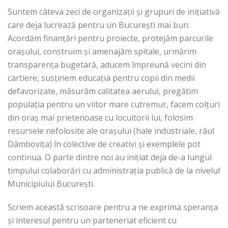
Suntem câteva zeci de organizații și grupuri de inițiativă
care deja lucrează pentru un București mai bun.
Acordăm finanțări pentru proiecte, protejăm parcurile
orașului, construim și amenajăm spitale, urmărim
transparența bugetară, aducem împreună vecini din
cartiere, susținem educația pentru copii din medii
defavorizate, măsurăm calitatea aerului, pregătim
populația pentru un viitor mare cutremur, facem colțuri
din oraș mai prietenoase cu locuitorii lui, folosim
resursele nefolosite ale orașului (hale industriale, râul
Dâmbovița) în colective de creativi și exemplele pot
continua. O parte dintre noi au inițiat deja de-a lungul
timpului colaborări cu administrația publică de la nivelul
Municipiului București.
Scriem această scrisoare pentru a ne exprima speranța
și interesul pentru un parteneriat eficient cu