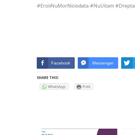
#EroiiNuMorNiciodata #NuUitam #Drepta
Facebook
Messenger
SHARE THIS:
WhatsApp
Print