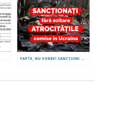
FAPTE, NU VORBE! SANCȚIUNI MULT MAI DURE PENTRU RUSIA!