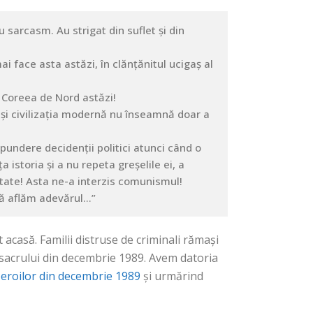
 sarcasm. Au strigat din suflet și din
ai face asta astăzi, în clănțănitul ucigaș al
n Coreea de Nord astăzi!
și civilizația modernă nu înseamnă doar a
pundere decidenții politici atunci când o
 istoria și a nu repeta greșelile ei, a
rtate! Asta ne-a interzis comunismul!
 să aflăm adevărul…”
it acasă. Familii distruse de criminali rămași
 masacrului din decembrie 1989. Avem datoria
 eroilor din decembrie 1989
și urmărind