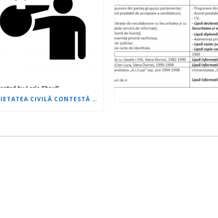
SOCIETATEA CIVILĂ CONTESTĂ NOUA LEGE A AVERTIZORULUI DE INTEGRITATE!