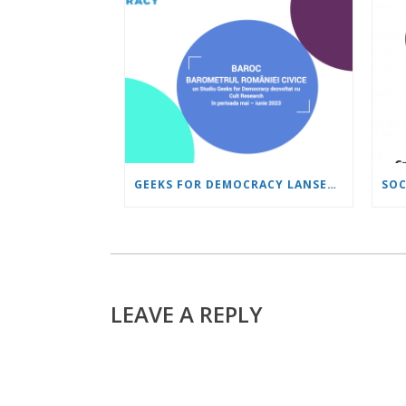
GEEKS FOR DEMOCRACY LANSEAZĂ BAROC: BAROMETRUL ROMÂNIEI CIVICE – CELE MAI CALDE DATE DESPRE STAREA DEMOCRAȚIEI IN ROMÂNIA
LEAVE A REPLY