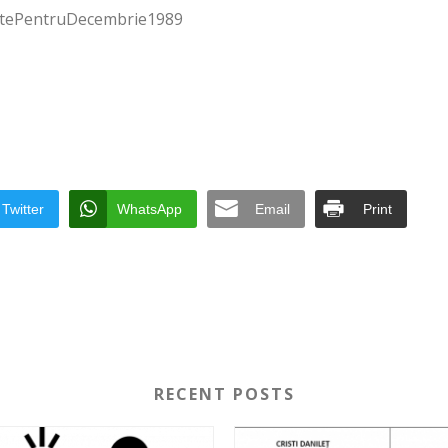
tePentruDecembrie1989
Twitter
WhatsApp
Email
Print
RECENT POSTS