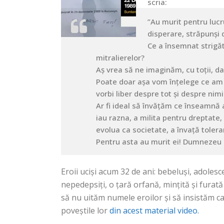
scria:
”Au murit pentru lucr
disperare, străpunși 
Ce a însemnat strigătu
mitralierelor?
Aș vrea să ne imaginăm, cu toții, da
Poate doar așa vom înțelege ce am 
vorbi liber despre tot și despre nim
Ar fi ideal să învățăm ce înseamnă a
iau razna, a milita pentru dreptate, 
evolua ca societate, a învață tolera
Pentru asta au murit ei! Dumnezeu s
Eroii uciși acum 32 de ani: bebeluși, adolescen
nepedepsiți, o țară orfană, mințită și furată
să nu uităm numele eroilor și să insistăm c
poveștile lor
din acest material video.