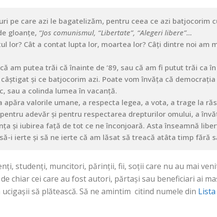
uri pe care azi le bagatelizăm, pentru ceea ce azi batjocorim cu
de gloanțe,
“Jos comunismul, “Libertate”, “Alegeri libere”…
l lor? Cât a contat lupta lor, moartea lor? Câți dintre noi am m
că am putea trăi că înainte de ‘89, sau că am fi putut trăi ca î
câștigat și ce batjocorim azi. Poate vom învăța că democrația 
ic, sau a colinda lumea în vacanță.
 apăra valorile umane, a respecta legea, a vota, a trage la răs
pentru adevăr și pentru respectarea drepturilor omului, a învăța
nța și iubirea față de tot ce ne înconjoară. Asta înseamnă libe
ă-i ierte și să ne ierte că am lăsat să treacă atâta timp fără
ți, studenți, muncitori, părinții, fii, soții care nu au mai ven
 de chiar cei care au fost autori, părtași sau beneficiari ai
a ucigașii să plătească. Să ne amintim citind numele din
Lista